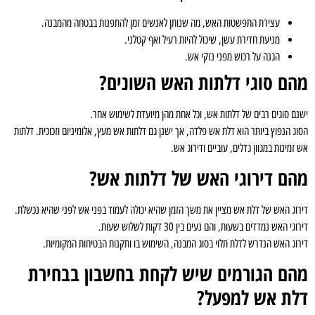
עצירת התפשטות האש, מה שנותן לאנשים זמן להתפנות בבטחה מהמבנה.
מניעת חדירת עשן, שיכול להיות רעיל ואף קטלני.
הגנה על רכוש מפני נזקי אש.
מהם סוגי דלתות האש השונים?
ישנם סוגים רבים של דלתות אש, וכל אחת מהן מיועדת לשימוש אחר.
הסוג הנפוץ ביותר הוא דלת אש פלדה, אך ישנן גם דלתות אש מעץ, אלומיניום וזכוכית. דלתות
אש זמינות במגוון גדלים, עוביים ודירוג אש.
מהם דירוגי האש של דלתות אש?
דירוג האש של דלת אש מציין את משך הזמן שהיא יכולה לעמוד בפני אש לפני שהיא נכשלת.
דירוגי האש נמדדים בשעות, והם נעים בין 30 דקות לשלוש שעות.
דירוג האש הנדרש לדלת תלוי בסוג המבנה, השימוש בו ותקנות הבטיחות המקומיות.
מהם הגורמים שיש לקחת בחשבון בבחירת
דלת אש למפעל?