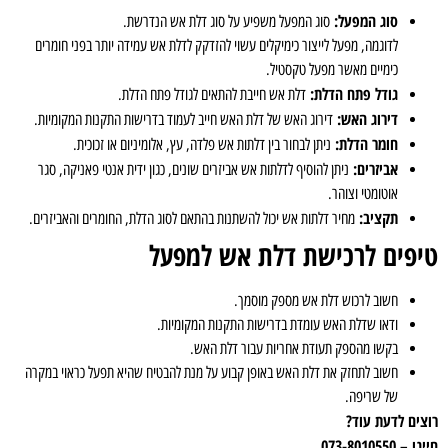
סוג המפעל:
סוג המפעל משפיע על סוג דלת אש הנדרשת.
לדוגמה, מפעל לייצור כימיקלים עשוי להזדקק לדלת אש עמידה יותר בפני חומרים
כימיים מאשר מפעל טקסטיל.
גודל פתח הדלת:
דלת אש חייבת להתאים לגודל פתח הדלת.
דירוג האש:
דירוג האש של דלת האש חייב לעמוד בדרישות התקנות המקומיות.
חומר הדלת:
ניתן לבחור בין דלתות אש פלדה, עץ, אלומיניום או זכוכית.
אביזרים:
ניתן להוסיף לדלתות אש אביזרים שונים, כגון ידית אנטי פאניקה, סגר
אוטומטי וצוהר.
תקציב:
מחיר דלתות אש יכול להשתנות בהתאם לסוג הדלת, החומרים והאביזרים.
טיפים לרכישת דלת אש למפעל
חשוב לרכוש דלת אש מספק מוסמך.
ודאו שדלת האש עומדת בדרישות התקנות המקומיות.
בקשו מהספק תעודת אחריות עבור דלת האש.
חשוב לתחזק את דלת האש באופן קבוע על מנת להבטיח שהיא תפעל כראוי במקרה
של שריפה.
רוצים לדעת עוד?
חייגו – 073-8010550