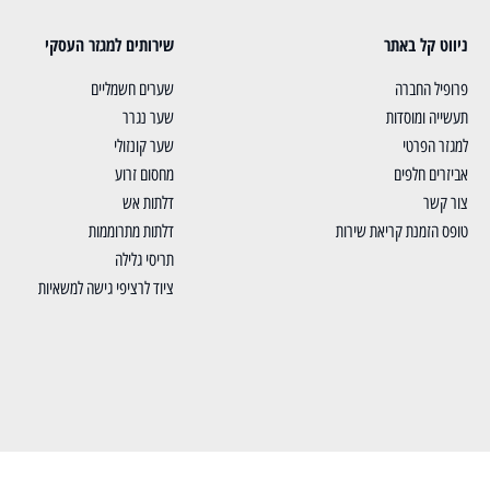
ניווט קל באתר
שירותים למגזר העסקי
פרופיל החברה
שערים חשמליים
תעשייה ומוסדות
שער נגרר
למגזר הפרטי
שער קונזולי
אביזרים חלפים
מחסום זרוע
צור קשר
דלתות אש
טופס הזמנת קריאת שירות
דלתות מתרוממות
תריסי גלילה
ציוד לרציפי גישה למשאיות