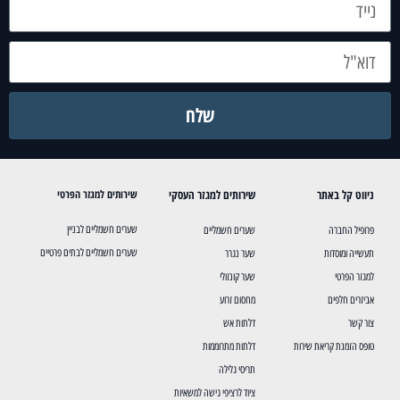
שלח
ניווט קל באתר
שירותים למגזר העסקי
שירותים למגזר הפרטי
שערים חשמליים לבניין
פרופיל החברה
שערים חשמליים
שערים חשמליים לבתים פרטיים
תעשייה ומוסדות
שער נגרר
למגזר הפרטי
שער קונזולי
אביזרים חלפים
מחסום זרוע
צור קשר
דלתות אש
טופס הזמנת קריאת שירות
דלתות מתרוממות
תריסי גלילה
ציוד לרציפי גישה למשאיות