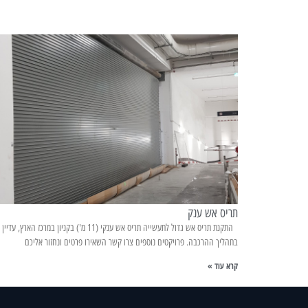
תריס אש ענק
התקנת תריס אש גדול לתעשייה תריס אש ענקי (11 מ') בקניון במרכז הארץ, עדיין
בתהליך ההרכבה. פרויקטים נוספים צרו קשר השאירו פרטים ונחזור אליכם
קרא עוד »