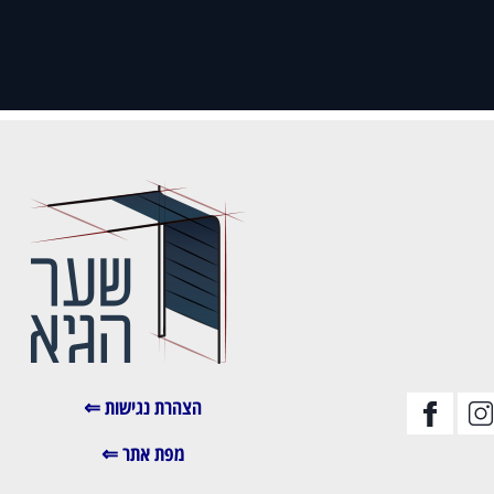
הצהרת נגישות ⇐
מפת אתר ⇐