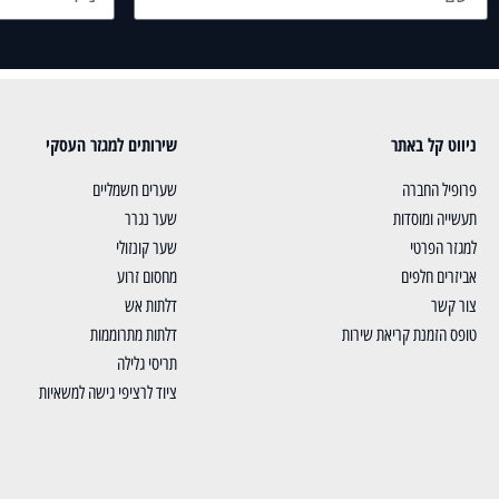
ניווט קל באתר
שירותים למגזר העסקי
פרופיל החברה
שערים חשמליים
תעשייה ומוסדות
שער נגרר
למגזר הפרטי
שער קונזולי
אביזרים חלפים
מחסום זרוע
צור קשר
דלתות אש
טופס הזמנת קריאת שירות
דלתות מתרוממות
תריסי גלילה
ציוד לרציפי גישה למשאיות