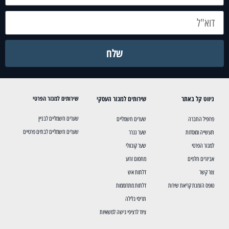
שלח
ניווט קל באתר
שירותים למגזר העסקי
שירותים למגזר הפרטי
שערים חשמליים לבניין
פרופיל החברה
שערים חשמליים
שערים חשמליים לבתים פרטיים
תעשייה ומוסדות
שער נגרר
למגזר הפרטי
שער קונזולי
אביזרים חלפים
מחסום זרוע
צור קשר
דלתות אש
טופס הזמנת קריאת שירות
דלתות מתרוממות
תריסי גלילה
ציוד לרציפי גישה למשאיות