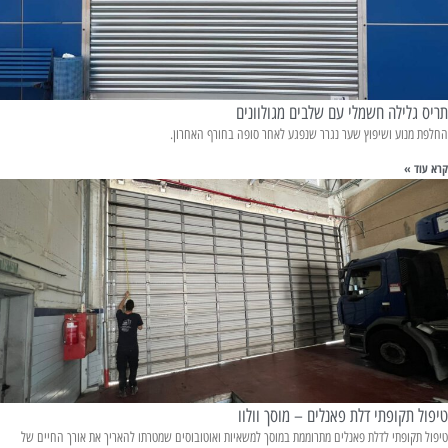
תריס גלילה חשמלי עם שלבים מגולוונים
החלפת מנוע ושיפוץ שער נגרר שנפגע לאחר סופה בחורף האחרון.
קרא עוד »
טיפול תקופתי דלת פאנלים – מוסך וולוו
טיפול תקופתי לדלת פאנלים מתרוממת במוסך למשאיות ואוטובוסים שמטרתו להאריך את אורך החיים של