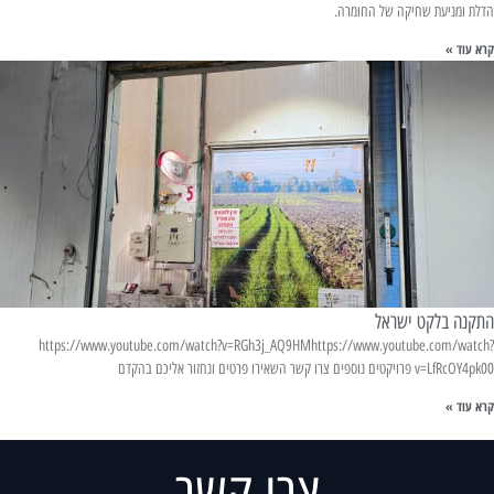
הדלת ומניעת שחיקה של החומרה.
קרא עוד »
התקנה בלקט ישראל
https://www.youtube.com/watch?v=RGh3j_AQ9HMhttps://www.youtube.com/watch?
v=LfRcOY4pk00 פרויקטים נוספים צרו קשר השאירו פרטים ונחזור אליכם בהקדם
קרא עוד »