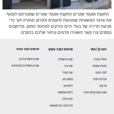
התקנת אוטמי שערים התקנת אוטמי שערים שמטרתם לעטוף
את ארגזי המשאיות שמגיעות להעמיס ולפרוק סחורה תוך כדי
מניעת חדירה של בעלי חיים וחרקים למחסני המזון. פרויקטים
נוספים צרו קשר השאירו פרטים ונחזור אליכם בהקדם
ניווט קל באתר
שירותים למגזר העסקי
שירותים למגזר הפרטי
שערים חשמליים לבניין
פרופיל החברה
שערים חשמליים
שערים חשמליים לבתים פרטיים
תעשייה ומוסדות
שער נגרר
למגזר הפרטי
שער קונזולי
אביזרים חלפים
מחסום זרוע
צור קשר
דלתות אש
טופס הזמנת קריאת שירות
דלתות מתרוממות
תריסי גלילה
ציוד לרציפי גישה למשאיות